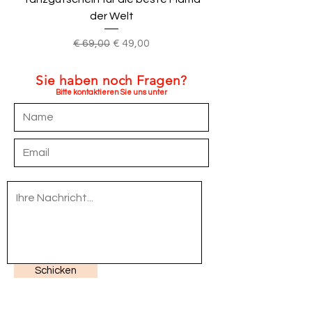
der Welt
Standardpreis
Sale-Preis
€ 69,00
€ 49,00
Sie haben noch Fragen?
Bitte kontaktieren Sie uns unter
Schicken